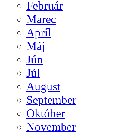
Február
Marec
Apríl
Máj
Jún
Júl
August
September
Október
November