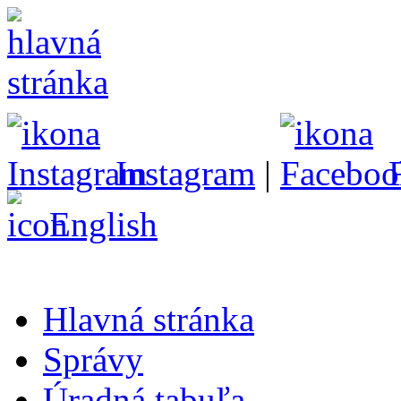
Instagram
|
English
Hlavná stránka
Správy
Úradná tabuľa