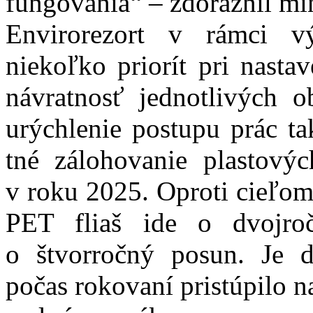
fungovania“ – zdôraznil min
Envirorezort v rámci v
niekoľko priorít pri nasta
návratnosť jednotlivých o
urýchlenie postupu prác t
tné zálohovanie plastovýc
v roku 2025. Oproti cieľo
PET fliaš ide o dvojro
o štvorročný posun. Je 
počas rokovaní pristúpilo n