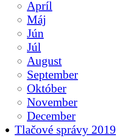
Apríl
Máj
Jún
Júl
August
September
Október
November
December
Tlačové správy 2019