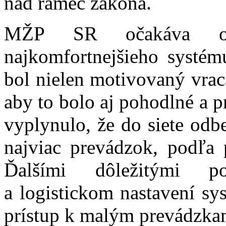
nad rámec zákona.
MŽP SR očakáva od
najkomfortnejšieho systém
bol nielen motivovaný vrac
aby to bolo aj pohodlné a p
vyplynulo, že do siete odb
najviac prevádzok, podľa
Ďalšími dôležitými p
a logistickom nastavení sy
prístup k malým prevádzkam