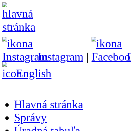
Instagram
|
English
Hlavná stránka
Správy
Úradná tabuľa