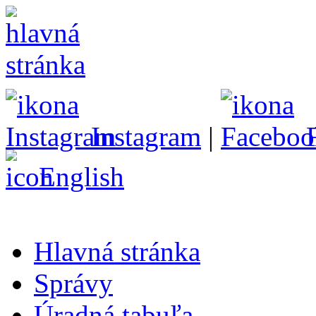
Instagram
|
English
Hlavná stránka
Správy
Úradná tabuľa