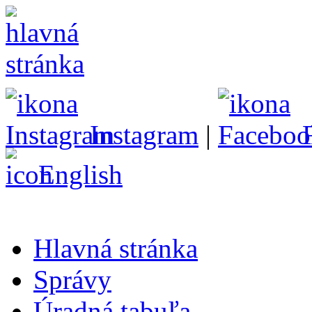
Instagram
|
English
Hlavná stránka
Správy
Úradná tabuľa