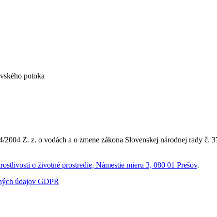
vského potoka
/2004 Z. z. o vodách a o zmene zákona Slovenskej národnej rady č. 3
rostlivosti o životné prostredie, Námestie mieru 3, 080 01 Prešov
.
bných údajov GDPR