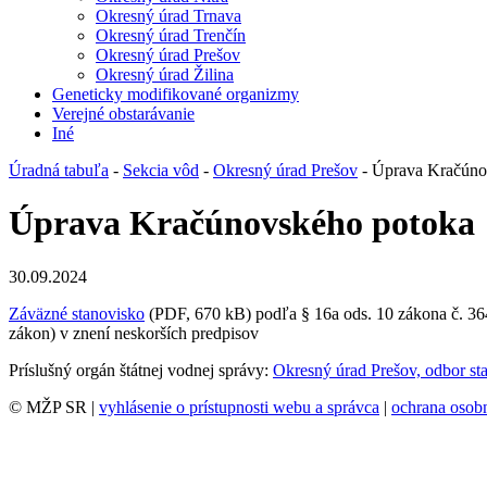
Okresný úrad Trnava
Okresný úrad Trenčín
Okresný úrad Prešov
Okresný úrad Žilina
Geneticky modifikované organizmy
Verejné obstarávanie
Iné
Úradná tabuľa
-
Sekcia vôd
-
Okresný úrad Prešov
- Úprava Kračúno
Úprava Kračúnovského potoka
30.09.2024
Záväzné stanovisko
(PDF, 670 kB) podľa § 16a ods. 10 zákona č. 364
zákon) v znení neskorších predpisov
Príslušný orgán štátnej vodnej správy:
Okresný úrad Prešov, odbor sta
© MŽP SR |
vyhlásenie o prístupnosti webu a správca
|
ochrana oso