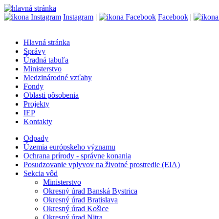
Instagram
|
Facebook
|
Hlavná stránka
Správy
Úradná tabuľa
Ministerstvo
Medzinárodné vzťahy
Fondy
Oblasti pôsobenia
Projekty
IEP
Kontakty
Odpady
Územia európskeho významu
Ochrana prírody - správne konania
Posudzovanie vplyvov na životné prostredie (EIA)
Sekcia vôd
Ministerstvo
Okresný úrad Banská Bystrica
Okresný úrad Bratislava
Okresný úrad Košice
Okresný úrad Nitra