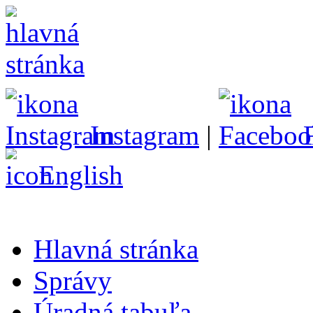
Instagram
|
English
Hlavná stránka
Správy
Úradná tabuľa