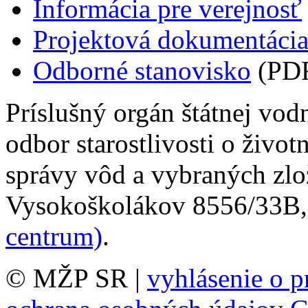
Informácia pre verejnosť
Projektová dokumentáci
Odborné stanovisko
(PDF
Príslušný orgán štátnej vod
odbor starostlivosti o život
správy vôd a vybraných zlož
Vysokoškolákov 8556/33B, 
centrum)
.
© MŽP SR |
vyhlásenie o p