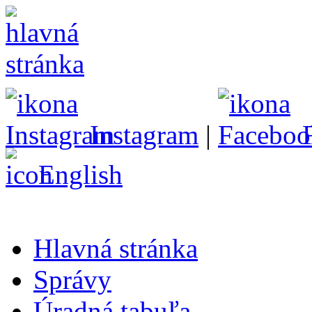
Instagram
|
English
Hlavná stránka
Správy
Úradná tabuľa