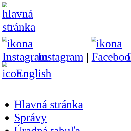
Instagram
|
English
Hlavná stránka
Správy
Úradná tabuľa