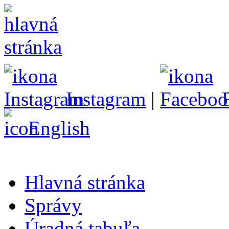
Instagram
|
English
Hlavná stránka
Správy
Úradná tabuľa