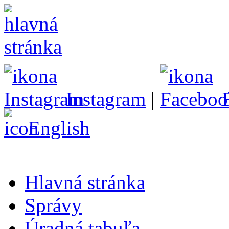
Instagram
|
English
Hlavná stránka
Správy
Úradná tabuľa