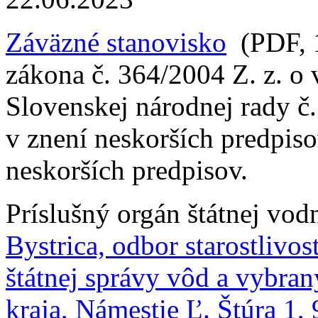
Záväzné stanovisko
(PDF, 1
zákona č. 364/2004 Z. z. o
Slovenskej národnej rady č
v znení neskorších predpis
neskorších predpisov.
Príslušný orgán štátnej vod
Bystrica, odbor starostlivos
štátnej správy vôd a vybran
kraja, Námestie Ľ. Štúra 1,