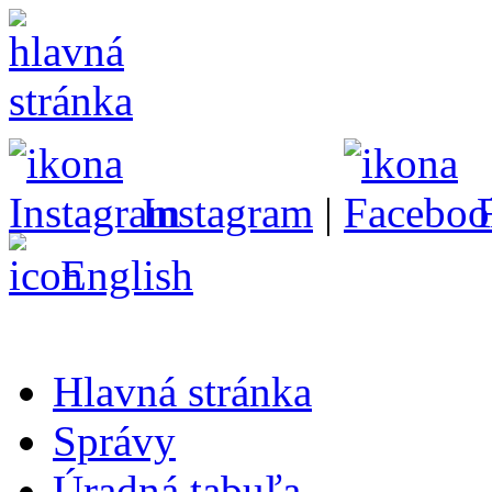
Instagram
|
English
Hlavná stránka
Správy
Úradná tabuľa