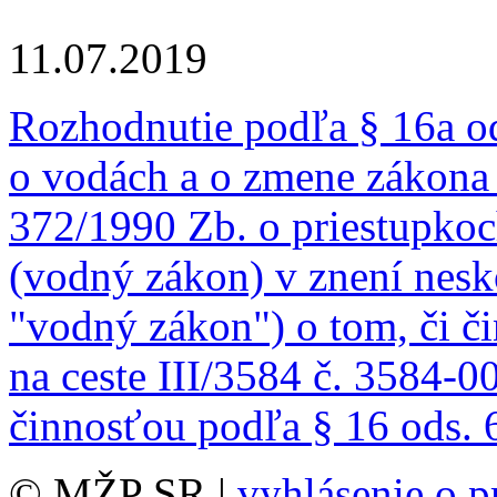
11.07.2019
Rozhodnutie podľa § 16a od
o vodách a o zmene zákona 
372/1990 Zb. o priestupkoc
(vodný zákon) v znení nesko
"vodný zákon") o tom, či č
na ceste III/3584 č. 3584-
činnosťou podľa § 16 ods. 
© MŽP SR |
vyhlásenie o p