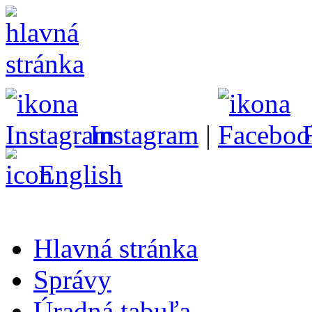
Instagram
|
English
Hlavná stránka
Správy
Úradná tabuľa