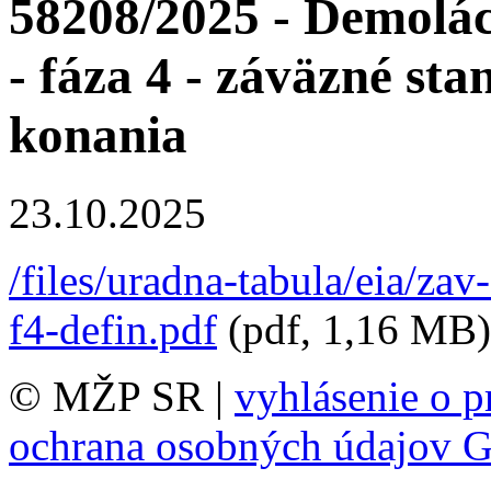
58208/2025 - Demolác
- fáza 4 - záväzné sta
konania
23.10.2025
/files/uradna-tabula/eia/za
f4-defin.pdf
(pdf, 1,16 MB)
© MŽP SR |
vyhlásenie o p
ochrana osobných údajov