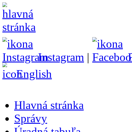
Instagram
|
English
Hlavná stránka
Správy
Úradná tabuľa