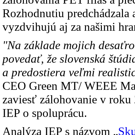
Rozhodnutiu predchádzala a
vyzdvihujú aj za našimi hra
"Na základe mojich desaťr
povedať, že slovenská štúdia
a predostiera veľmi realisti
CEO Green MT/ WEEE Malta
zaviesť zálohovanie v roku
IEP o spoluprácu.
Analýza IEP s názvom „
Sku