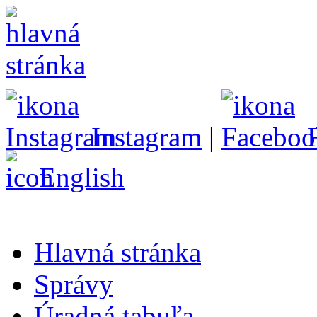
Instagram
|
English
Hlavná stránka
Správy
Úradná tabuľa