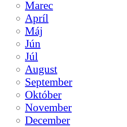
Marec
Apríl
Máj
Jún
Júl
August
September
Október
November
December