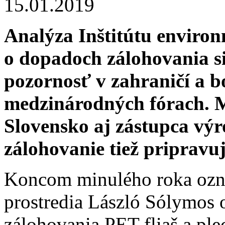
15.01.2019
Analýza Inštitútu environ
o dopadoch zálohovania s
pozornosť v zahraničí a b
medzinárodných fórach. M
Slovensko aj zástupca výr
zálohovanie tiež pripravuj
Koncom minulého roka ozná
prostredia László Sólymos 
zálohovania PET fliaš a pl