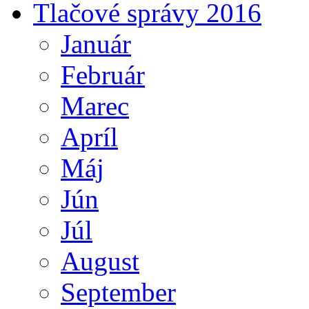
Tlačové správy 2016
Január
Február
Marec
Apríl
Máj
Jún
Júl
August
September