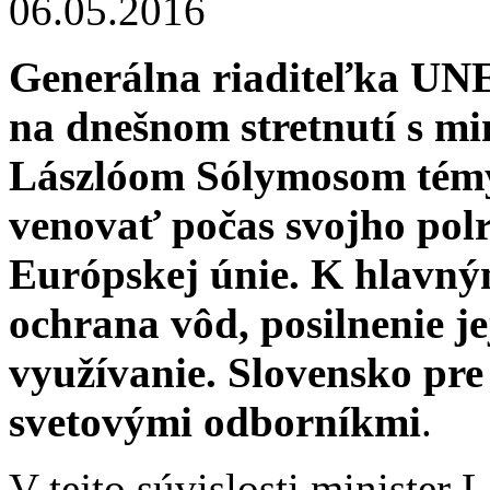
06.05.2016
Generálna riaditeľka UN
na dnešnom stretnutí s mi
Lászlóom Sólymosom témy
venovať počas svojho pol
Európskej únie. K hlavný
ochrana vôd, posilnenie j
využívanie. Slovensko pre
svetovými odborníkmi
.
V tejto súvislosti minister