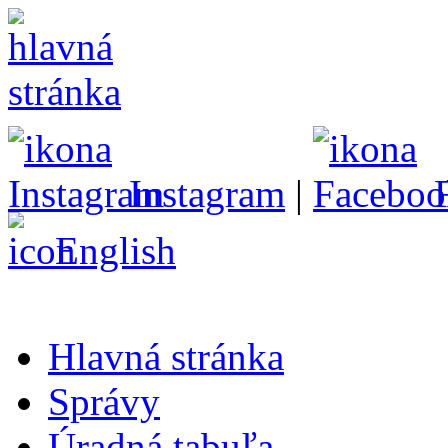
Instagram
|
English
Hlavná stránka
Správy
Úradná tabuľa