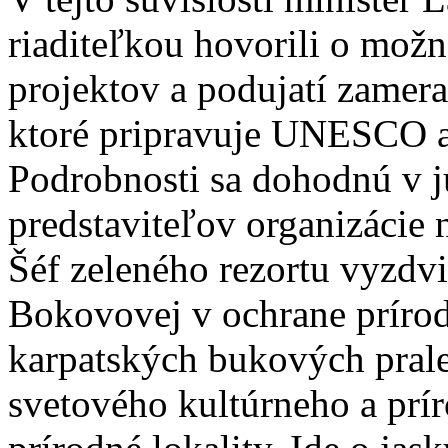
riaditeľkou hovorili o možn
projektov a podujatí zamer
ktoré pripravuje UNESCO a
Podrobnosti sa dohodnú v j
predstaviteľov organizácie 
Šéf zeleného rezortu vyzdv
Bokovovej v ochrane prírod
karpatských bukových pral
svetového kultúrneho a pr