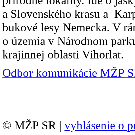
prírodné lokality. Ide o ja
a Slovenského krasu a Karp
bukové lesy Nemecka. V rám
o územia v Národnom parku
krajinnej oblasti Vihorlat.
Odbor komunikácie MŽP 
© MŽP SR |
vyhlásenie o p