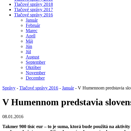
Tlačové správy 2018
Tlačové správy 2017
Tlačové správy 2016
Január
Február
Marec
Apríl
Máj
Jún
Júl
August
September
Október
November
December
Správy
-
Tlačové správy 2016
-
Január
- V Humennom predstavia slov
V Humennom predstavia slovens
08.01.2016
Takmer 900 tisíc eur – to je suma, ktorá bude použitá na aktivi