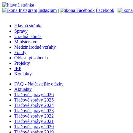
Instagram
|
Facebook
|
Hlavná stránka
Správy
Úradná tabuľa
Ministerstvo
Medzinárodné vzťahy
Fondy
Oblasti pôsobenia
Projekty
IEP
Kontakty
FAQ - Najčastejšie otázky
Aktuality
Tlačové správy 2026
Tlačové správy 2025
Tlačové správy 2024
Tlačové správy 2023
Tlačové správy 2022
Tlačové správy 2021
Tlačové správy 2020
Tlačové správy 2019