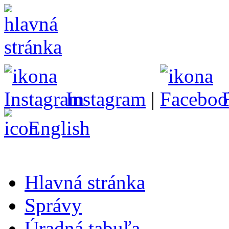
Instagram
|
English
Hlavná stránka
Správy
Úradná tabuľa