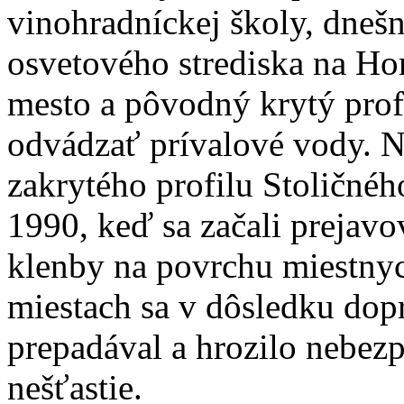
vinohradníckej školy, dne
osvetového strediska na Hor
mesto a pôvodný krytý profi
odvádzať prívalové vody. N
zakrytého profilu Stoličnéh
1990, keď sa začali prejavo
klenby na povrchu miestny
miestach sa v dôsledku dop
prepadával a hrozilo nebezp
nešťastie.