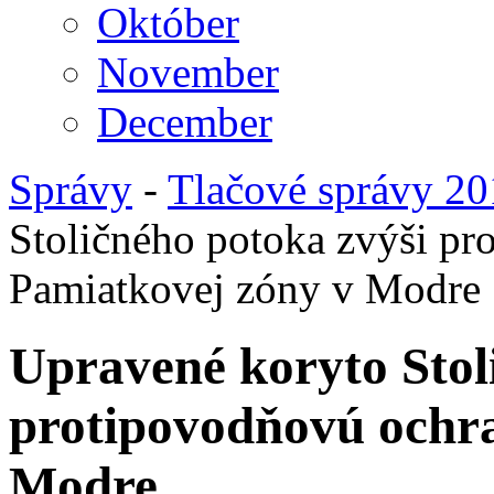
Október
November
December
Správy
-
Tlačové správy 2
Stoličného potoka zvýši p
Pamiatkovej zóny v Modre
Upravené koryto Stol
protipovodňovú ochr
Modre