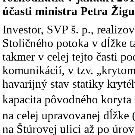
účasti ministra Petra Žigu
Investor, SVP š. p., realizo
Stoličného potoka v dĺžke t
takmer v celej tejto časti 
komunikácií, v tzv. „kryto
havarijný stav statiky kryt
kapacita pôvodného koryta
na celej upravovanej dĺžke 
na Štúrovej ulici až po úro