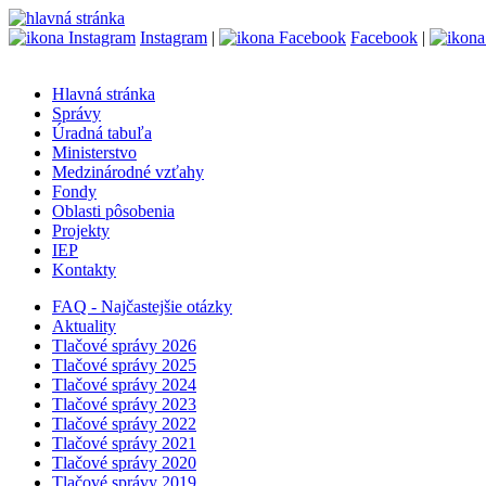
Instagram
|
Facebook
|
Hlavná stránka
Správy
Úradná tabuľa
Ministerstvo
Medzinárodné vzťahy
Fondy
Oblasti pôsobenia
Projekty
IEP
Kontakty
FAQ - Najčastejšie otázky
Aktuality
Tlačové správy 2026
Tlačové správy 2025
Tlačové správy 2024
Tlačové správy 2023
Tlačové správy 2022
Tlačové správy 2021
Tlačové správy 2020
Tlačové správy 2019