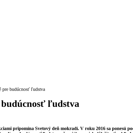
é pre budúcnosť ľudstva
e budúcnosť ľudstva
kciami pripomína Svetový deň mokradí. V roku 2016 sa ponesú p