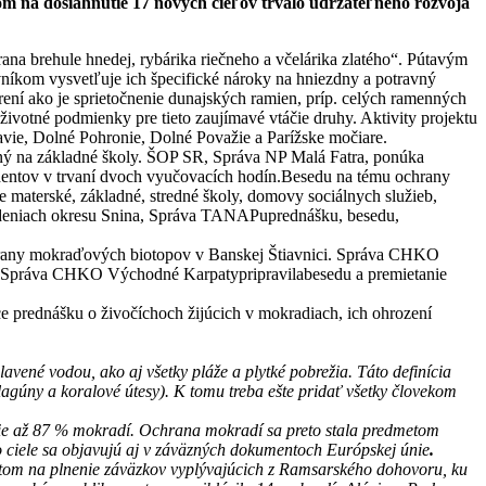
dom na dosiahnutie 17 nových cieľov trvalo udržateľného rozvoja
na brehule hnedej, rybárika riečneho a včelárika zlatého“. Pútavým
vníkom vysvetľuje ich špecifické nároky na hniezdny a potravný
rení ako je sprietočnenie dunajských ramien, príp. celých ramenných
ivotné podmienky pre tieto zaujímavé vtáčie druhy. Aktivity projektu
ie, Dolné Pohronie, Dolné Považie a Parížske močiare.
ný na základné školy. ŠOP SR, Správa NP Malá Fatra, ponúka
udentov v trvaní dvoch vyučovacích hodín.Besedu na tému ochrany
 materské, základné, stredné školy, domovy sociálnych služieb,
adeniach okresu Snina, Správa TANAPuprednášku, besedu,
rany mokraďových biotopov v Banskej Štiavnici. Správa CHKO
ca. Správa CHKO Východné Karpatypripravilabesedu a premietanie
 prednášku o živočíchoch žijúcich v mokradiach, ich ohrození
ené vodou, ako aj všetky pláže a plytké pobrežia. Táto definícia
 lagúny a koralové útesy). K tomu treba ešte pridať všetky človekom
tie až 87 % mokradí. Ochrana mokradí sa preto stala predmetom
 ciele sa objavujú aj v záväzných dokumentoch Európskej únie
.
tom na plnenie záväzkov vyplývajúcich z Ramsarského dohovoru, ku