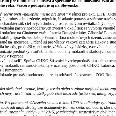
mokradí pre budúcnosť ľudstva a špeciálne na ich dôležitosť vzhľa
o roka. Viacero podujatí je aj na Slovensku.
 riečny breh –najlepšie miesto pre život
” v rámci projektu LIFE „Ochra
ných druhov – hniezdenie, migráciu, hľadanie potravy a súčasne návšte
h charakteristík cieľových druhov prostredníctvom revitalizačných opat
dením pastvy hospodárskych zvierat v okolí riek sa vytvoria vhodné ž
onkrétne na Chránené vtáčie územia Dunajské luhy, Záhorské Pomorav
kuláši pripravilo workshop Fauna a flóra mokraďových území, zamera
erané na mokrade. Určené sú pre všetky vekové kategórie žiakov a št
besedy, prednášky, exkurzie, zážitkové vychádzky, tvorivé dielne pre
anizuje prednášky a súťaž na tému ochrany mokradí v školských zari
hovu v Poprade.
mstvá mokradí“, Správa CHKO Štiavnické vrchyprednášku na tému och
atiky mokradí, ramsarské lokality v územnej pôsobnosti CHKO Latori
ci a Humennom.
krade pre našu budúcnosť –trvalo udržateľná existencia, ZOO Bojnice
kékoľvek územie, ktoré je trvalo alebo sezónne nasýtené alebo zaplav
ich nivy, rašeliniská) a všetky pobrežné mokrade (ústia riek, mangrovy,
eta. Pri porovnaní súčasného stavu s rokom 1700 sa odhaduje vymiznu
iu mokradí majú strategické dokumenty Ramsarského dohovoru, ktorého
lené uznesením vlády v júni 2015) je základným strategickým dokumen