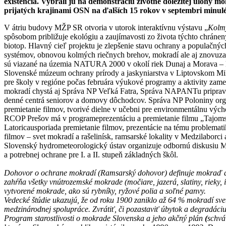
existencia. Vybrali ju na demonštráciu životne dôležitej úlohy 
prijatých krajinami OSN na ďalších 15 rokov v septembri minuléh
V átriu budovy MŽP SR otvoria v utorok interaktívnu výstavu „
Kolmý
spôsobom približuje ekológiu a zaujímavosti zo života týchto chráne
biotop. Hlavný cieľ projektu je zlepšenie stavu ochrany a populačnýc
systémov, obnovou kolmých riečnych brehov, mokradí ale aj znovuzave
sú viazané na územia NATURA 2000 v okolí riek Dunaj a Morava – k
Slovenské múzeum ochrany prírody a jaskyniarstva v Liptovskom Mi
pre školy v regióne počas februára výukové programy a aktivity zam
mokradí chystá aj Správa NP Veľká Fatra, Správa NAPANTu pripravila 
denné centrá seniorov a domovy dôchodcov. Správa NP Poloniny org
premietanie filmov, tvorivé dielne v učebni pre environmentálnu výc
RCOP Prešov má v programeprezentáciu a premietanie filmu „Tajo
Latoricausporiada premietanie filmov, prezentácie na tému problem
filmov – svet mokradí a rašelinísk, ramsarské lokality v Medzilabor
Slovenský hydrometeorologický ústav organizuje odbornú diskusiu Mo
a potrebnej ochrane pre I. a II. stupeň základných škôl.
Dohovor o ochrane mokradí (Ramsarský dohovor) definuje mokraď ako a
zahŕňa všetky vnútrozemské mokrade (močiare, jazerá, slatiny, rieky, 
vytvorené mokrade, ako sú rybníky, ryžové polia a soľné panvy.
Vedecké štúdie ukazujú, že od roku 1900 zaniklo až 64 % mokradí sv
medzinárodnej spolupráce. Zvrátiť, či pozastaviť úbytok a degradác
Program starostlivosti o mokrade Slovenska a jeho akčný plán
(
schvá