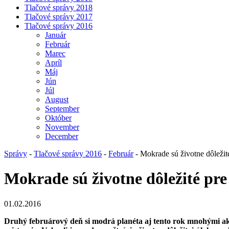
Tlačové správy 2018
Tlačové správy 2017
Tlačové správy 2016
Január
Február
Marec
Apríl
Máj
Jún
Júl
August
September
Október
November
December
Správy
-
Tlačové správy 2016
-
Február
- Mokrade sú životne dôležit
Mokrade sú životne dôležité pr
01.02.2016
Druhý februárový deň si modrá planéta aj tento rok mnohými a