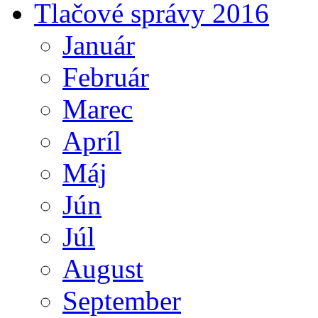
Tlačové správy 2016
Január
Február
Marec
Apríl
Máj
Jún
Júl
August
September