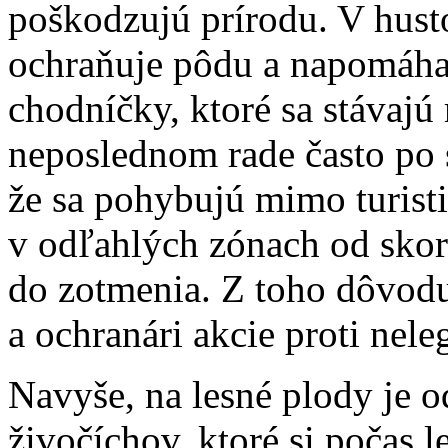
poškodzujú prírodu. V hust
ochraňuje pôdu a napomáha
chodníčky, ktoré sa stávaj
neposlednom rade často po 
že sa pohybujú mimo turisti
v odľahlých zónach od sko
do zotmenia. Z toho dôvodu 
a ochranári akcie proti ne
Navyše, na lesné plody je 
živočíchov, ktoré si počas l