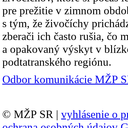
pre prežitie v zimnom obdob
s tým, že živočíchy prichád
zberači ich často rušia, čo 
a opakovaný výskyt v blízk
podtatranského regiónu.
Odbor komunikácie MŽP 
© MŽP SR |
vyhlásenie o p
ochrana osobných údajov