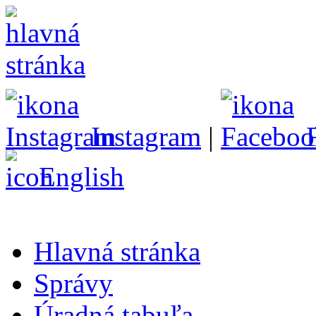
Instagram
|
English
Hlavná stránka
Správy
Úradná tabuľa