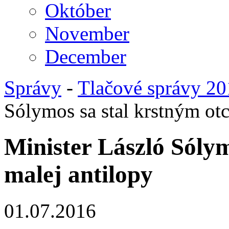
Október
November
December
Správy
-
Tlačové správy 2
Sólymos sa stal krstným ot
Minister László Sóly
malej antilopy
01.07.2016