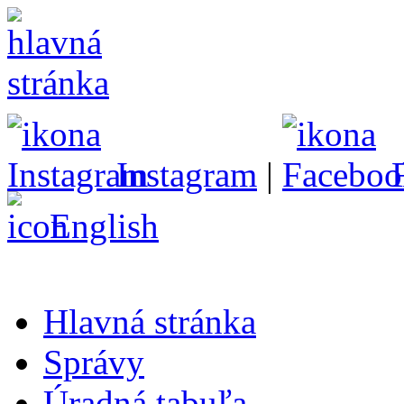
Instagram
|
English
Hlavná stránka
Správy
Úradná tabuľa