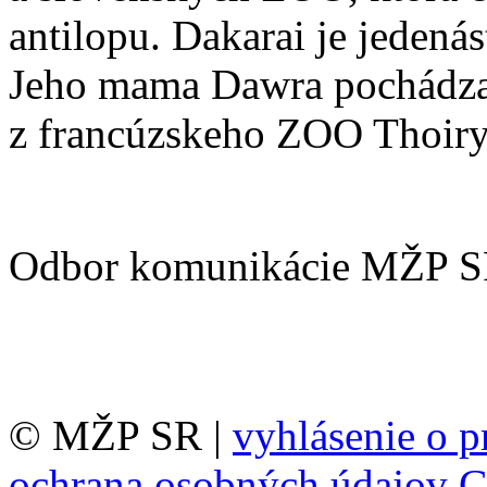
antilopu. Dakarai je jeden
Jeho mama Dawra pochádza
z francúzskeho ZOO Thoiry
Odbor komunikácie MŽP 
© MŽP SR |
vyhlásenie o p
ochrana osobných údajov