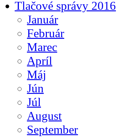
Tlačové správy 2016
Január
Február
Marec
Apríl
Máj
Jún
Júl
August
September