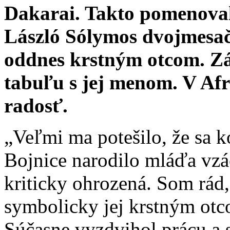
Dakarai. Takto pomenoval 
László Sólymos dvojmesačn
oddnes krstným otcom. Zá
tabuľu s jej menom. V Afr
radosť.
„Veľmi ma potešilo, že sa
Bojnice narodilo mláďa vzác
kriticky ohrozená. Som rád,
symbolicky jej krstným otcom
Súčasne vyzdvihol prácu a 