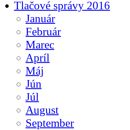
Tlačové správy 2016
Január
Február
Marec
Apríl
Máj
Jún
Júl
August
September