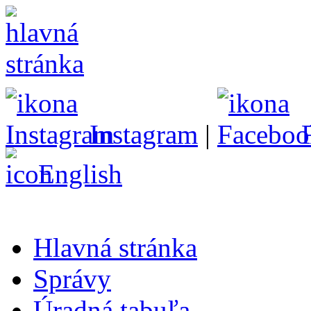
Instagram
|
English
Hlavná stránka
Správy
Úradná tabuľa