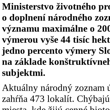
Ministerstvo životného pr
o doplnení národného zo
významu maximálne o 200 
výmerou vyše 44 tisíc hek
jedno percento výmery Sl
na základe konštruktívne
subjektmi.
Aktuálny národný zoznam 
zahŕňa 473 lokalít. Chýbajú 
miesta, kde žijú cenné bio