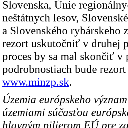
Slovenska, Únie regionálny
neštátnych lesov, Slovensk
a Slovenského rybárskeho z
rezort uskutočniť v druhej 
proces by sa mal skončiť v
podrobnostiach bude rezort
www.minzp.sk
.
Územia európskeho významu
územiami súčasťou európske
hlavným pilierom EÚ pre z