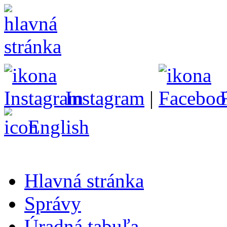
Instagram
|
English
Hlavná stránka
Správy
Úradná tabuľa