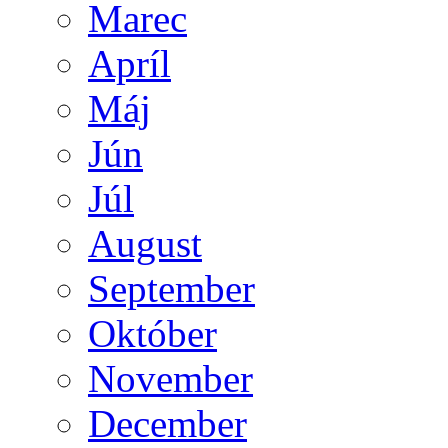
Marec
Apríl
Máj
Jún
Júl
August
September
Október
November
December