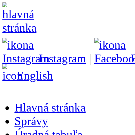
Instagram
|
English
Hlavná stránka
Správy
Úradná tabuľa