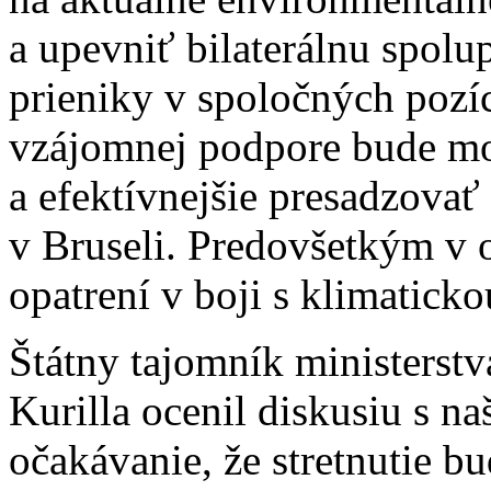
a upevniť bilaterálnu spolu
prieniky v spoločných pozíci
vzájomnej podpore bude mož
a efektívnejšie presadzovať
v Bruseli. Predovšetkým v 
opatrení v boji s klimatick
Štátny tajomník ministerstv
Kurilla ocenil diskusiu s na
očakávanie, že stretnutie b