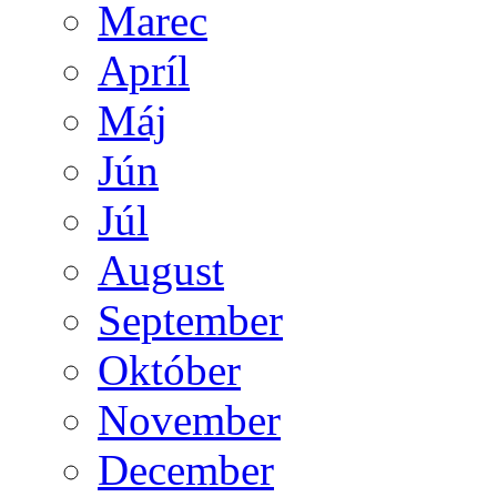
Marec
Apríl
Máj
Jún
Júl
August
September
Október
November
December