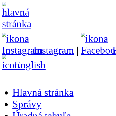
Instagram
|
English
Hlavná stránka
Správy
Úradná tabuľa