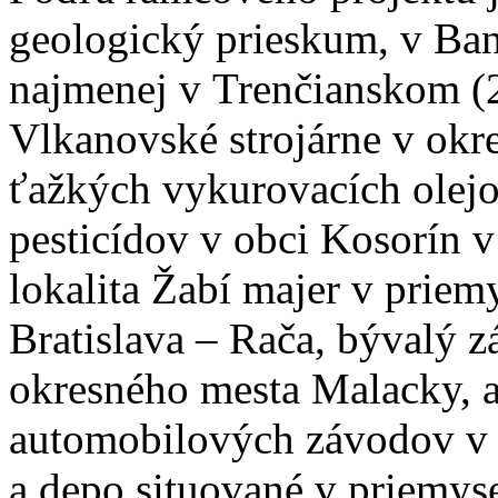
geologický prieskum, v Bans
najmenej v Trenčianskom (2 
Vlkanovské strojárne v okre
ťažkých vykurovacích olejo
pesticídov v obci Kosorín 
lokalita Žabí majer v priem
Bratislava – Rača, bývalý 
okresného mesta Malacky, 
automobilových závodov v T
a depo situované v priemys