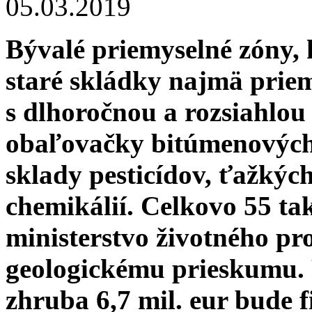
05.03.2019
Bývalé priemyselné zóny, 
staré skládky najmä prie
s dlhoročnou a rozsiahlou
obaľovačky bitúmenových 
sklady pesticídov, ťažkýc
chemikálií. Celkovo 55 ta
ministerstvo životného p
geologickému prieskumu.
zhruba 6,7 mil. eur bude 