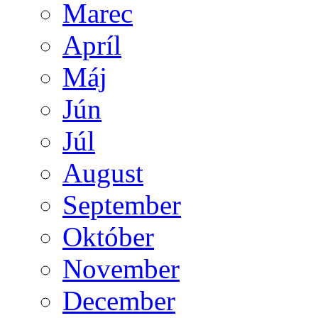
Marec
Apríl
Máj
Jún
Júl
August
September
Október
November
December