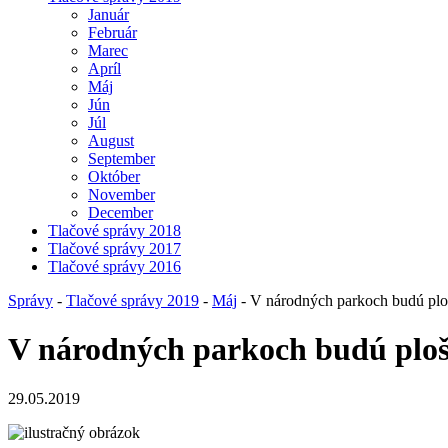
Január
Február
Marec
Apríl
Máj
Jún
Júl
August
September
Október
November
December
Tlačové správy 2018
Tlačové správy 2017
Tlačové správy 2016
Správy
-
Tlačové správy 2019
-
Máj
- V národných parkoch budú pl
V národných parkoch budú plo
29.05.2019