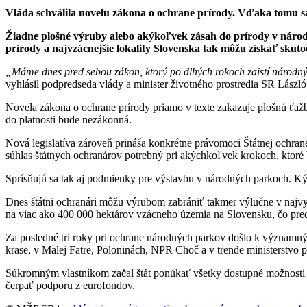
Vláda schválila novelu zákona o ochrane prírody. Vďaka tomu sa
Žiadne plošné výruby alebo akýkoľvek zásah do prírody v náro
prírody a najvzácnejšie lokality Slovenska tak môžu získať skuto
„Máme dnes pred sebou zákon, ktorý po dlhých rokoch zaistí národným
vyhlásil podpredseda vlády a minister životného prostredia SR Lászl
Novela zákona o ochrane prírody priamo v texte zakazuje plošnú ťa
do platnosti bude nezákonná.
Nová legislatíva zároveň prináša konkrétne právomoci Štátnej ochran
súhlas štátnych ochranárov potrebný pri akýchkoľvek krokoch, ktoré
Sprísňujú sa tak aj podmienky pre výstavbu v národných parkoch. Ký
Dnes štátni ochranári môžu výrubom zabrániť takmer výlučne v najvy
na viac ako 400 000 hektárov vzácneho územia na Slovensku, čo pre
Za posledné tri roky pri ochrane národných parkov došlo k význam
krase, v Malej Fatre, Poloninách, NPR Choč a v trende ministerstvo
Súkromným vlastníkom začal štát ponúkať všetky dostupné možnosti 
čerpať podporu z eurofondov.