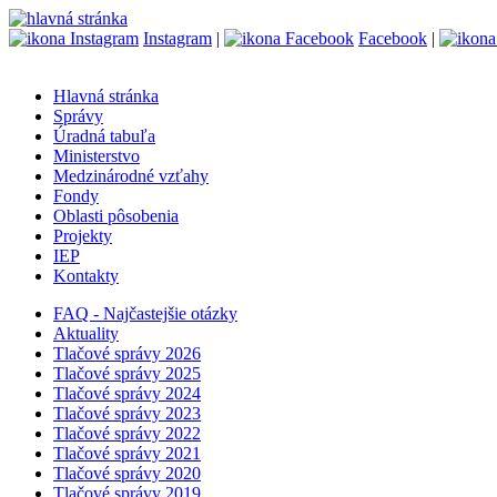
Instagram
|
Facebook
|
Hlavná stránka
Správy
Úradná tabuľa
Ministerstvo
Medzinárodné vzťahy
Fondy
Oblasti pôsobenia
Projekty
IEP
Kontakty
FAQ - Najčastejšie otázky
Aktuality
Tlačové správy 2026
Tlačové správy 2025
Tlačové správy 2024
Tlačové správy 2023
Tlačové správy 2022
Tlačové správy 2021
Tlačové správy 2020
Tlačové správy 2019