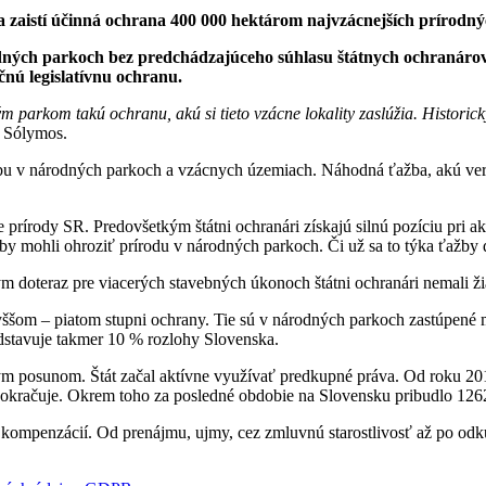
 zaistí účinná ochrana 400 000 hektárom najvzácnejších prírodnýc
dných parkoch bez predchádzajúceho súhlasu štátnych ochranárov.
čnú legislatívnu ochranu.
 parkom takú ochranu, akú si tieto vzácne lokality zaslúžia. Historick
ó Sólymos.
žbu v národných parkoch a vzácnych územiach. Náhodná ťažba, akú vere
e prírody SR. Predovšetkým štátni ochranári získajú silnú pozíciu pri
 by mohli ohroziť prírodu v národných parkoch. Či už sa to týka ťažb
m doteraz pre viacerých stavebných úkonoch štátni ochranári nemali ž
ššom – piatom stupni ochrany. Tie sú v národných parkoch zastúpené m
dstavuje takmer 10 % rozlohy Slovenska.
ným posunom. Štát začal aktívne využívať predkupné práva. Od roku 
 pokračuje. Okrem toho za posledné obdobie na Slovensku pribudlo 12
kompenzácií. Od prenájmu, ujmy, cez zmluvnú starostlivosť až po odk