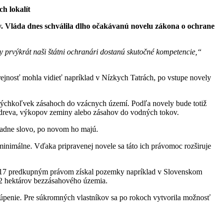
h lokalít
 Vláda dnes schválila dlho očakávanú novelu zákona o ochrane
y prvýkrát naši štátni ochranári dostanú skutočné kompetencie,“
jnosť mohla vidieť napríklad v Nízkych Tatrách, po vstupe novely
 akýchkoľvek zásahoch do vzácnych území. Podľa novely bude totiž
y dreva, výkopov zeminy alebo zásahov do vodných tokov.
iadne slovo, po novom ho majú.
inimálne. Vďaka pripravenej novele sa táto ich právomoc rozširuje
2017 predkupným právom získal pozemky napríklad v Slovenskom
62 hektárov bezzásahového územia.
úpenie. Pre súkromných vlastníkov sa po rokoch vytvorila možnosť