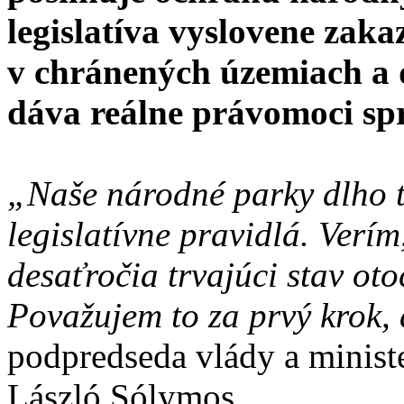
legislatíva vyslovene zak
v chránených územiach a 
dáva reálne právomoci sp
„Naše národné parky dlho tr
legislatívne pravidlá. Verím
desaťročia trvajúci stav ot
Považujem to za prvý krok,
podpredseda vlády a minist
László Sólymos.