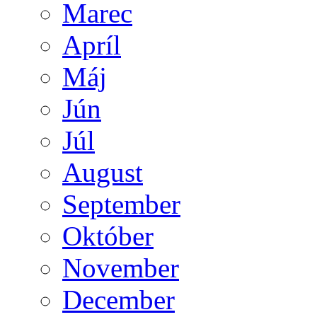
Marec
Apríl
Máj
Jún
Júl
August
September
Október
November
December