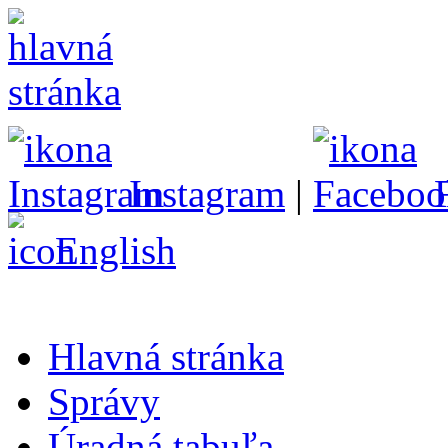
Instagram
|
English
Hlavná stránka
Správy
Úradná tabuľa