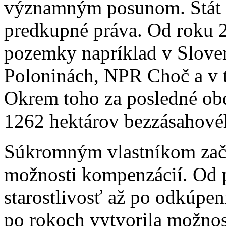
významným posunom. Štát z
predkupné práva. Od roku 
pozemky napríklad v Sloven
Poloninách, NPR Choč a v t
Okrem toho za posledné ob
1262 hektárov bezzásahové
Súkromným vlastníkom zača
možnosti kompenzácií. Od 
starostlivosť až po odkúpen
po rokoch vytvorila možnos