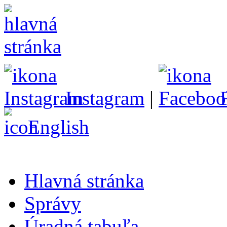
Instagram
|
English
Hlavná stránka
Správy
Úradná tabuľa