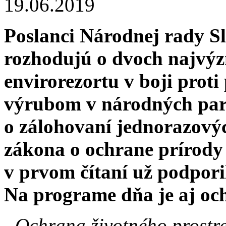
19.06.2019
Poslanci Národnej rady S
rozhodujú o dvoch najvýz
envirorezortu v boji prot
výrubom v národných pa
o zálohovaní jednorazový
zákona o ochrane prírody 
v prvom čítaní už podpori
Na programe dňa je aj oc
„Ochrana životného prostre