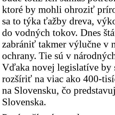
ktoré by mohli ohroziť prí
sa to týka ťažby dreva, vý
do vodných tokov. Dnes št
zabrániť takmer výlučne v 
ochrany. Tie sú v národnýc
Vďaka novej legislatíve by 
rozšíriť na viac ako 400-ti
na Slovensku, čo predstavu
Slovenska.