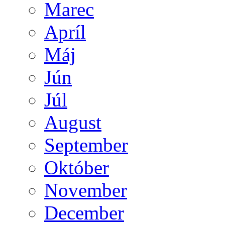
Marec
Apríl
Máj
Jún
Júl
August
September
Október
November
December