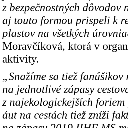
z bezpečnostných dôvodov n
aj touto formou prispeli k 
plastov na všetkých úrovni
Moravčíková, ktorá v organ
aktivity.
„Snažíme sa tiež fanúšikov
na jednotlivé zápasy cestov
z najekologickejších foriem
áut na cestách tiež zníži fak
na zápasy 2019 IIHF MS m