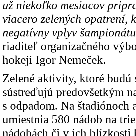
už niekoľko mesiacov pripr
viacero zelených opatrení, 
negatívny vplyv šampionátu 
riaditeľ organizačného vý
hokeji Igor Nemeček.
Zelené aktivity, ktoré bud
sústreďujú predovšetkým n
s odpadom. Na štadiónoch a
umiestnia 580 nádob na tr
nádobách či v ich blízkosti