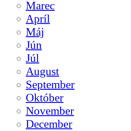
Marec
Apríl
Máj
Jún
Júl
August
September
Október
November
December