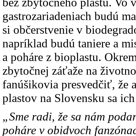
bez zbytočného plastu. Vo 
gastrozariadeniach budú m
si občerstvenie v biodegra
napríklad budú taniere a mis
a poháre z bioplastu. Okre
zbytočnej záťaže na životn
fanúšikovia presvedčiť, že
plastov na Slovensku sa ich
„Sme radi, že sa nám podar
poháre v obidvoch fanzóna