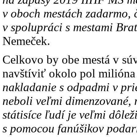
v oboch mestách zadarmo, 
v spolupráci s mestami Brat
Nemeček.
Celkovo by obe mestá v súv
navštíviť okolo pol milióna
nakladanie s odpadmi v prie
neboli veľmi dimenzované, n
státisíce ľudí je veľmi dôle
s pomocou fanúšikov podarí,