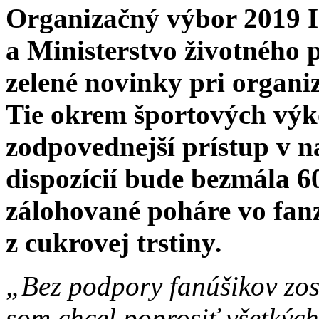
Organizačný výbor 2019 
a Ministerstvo životného p
zelené novinky pri organi
Tie okrem športových vý
zodpovednejší prístup v 
dispozícií bude bezmála 6
zálohované poháre vo fanz
z cukrovej trstiny
.
„Bez podpory fanúšikov zos
som chcel poprosiť všetkých