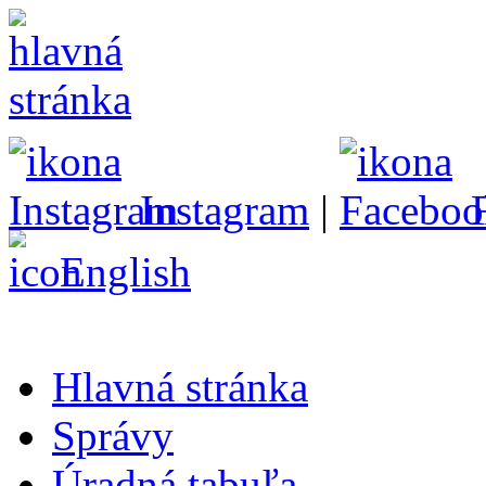
Instagram
|
English
Hlavná stránka
Správy
Úradná tabuľa