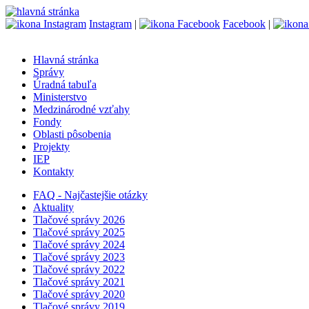
Instagram
|
Facebook
|
Hlavná stránka
Správy
Úradná tabuľa
Ministerstvo
Medzinárodné vzťahy
Fondy
Oblasti pôsobenia
Projekty
IEP
Kontakty
FAQ - Najčastejšie otázky
Aktuality
Tlačové správy 2026
Tlačové správy 2025
Tlačové správy 2024
Tlačové správy 2023
Tlačové správy 2022
Tlačové správy 2021
Tlačové správy 2020
Tlačové správy 2019