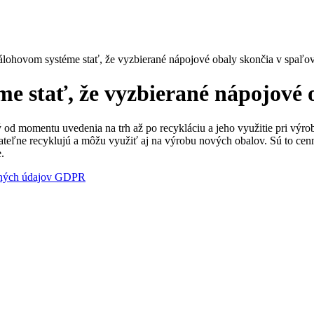
álohovom systéme stať, že vyzbierané nápojové obaly skončia v spaľo
e stať, že vyzbierané nápojové 
od momentu uvedenia na trh až po recykláciu a jeho využitie pri výro
ateľne recyklujú a môžu využiť aj na výrobu nových obalov. Sú to cenné
.
bných údajov GDPR