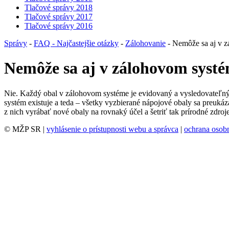
Tlačové správy 2018
Tlačové správy 2017
Tlačové správy 2016
Správy
-
FAQ - Najčastejšie otázky
-
Zálohovanie
- Nemôže sa aj v z
Nemôže sa aj v zálohovom systém
Nie. Každý obal v zálohovom systéme je evidovaný a vysledovateľný 
systém existuje a teda – všetky vyzbierané nápojové obaly sa preukáz
z nich vyrábať nové obaly na rovnaký účel a šetriť tak prírodné zdroje
© MŽP SR |
vyhlásenie o prístupnosti webu a správca
|
ochrana oso