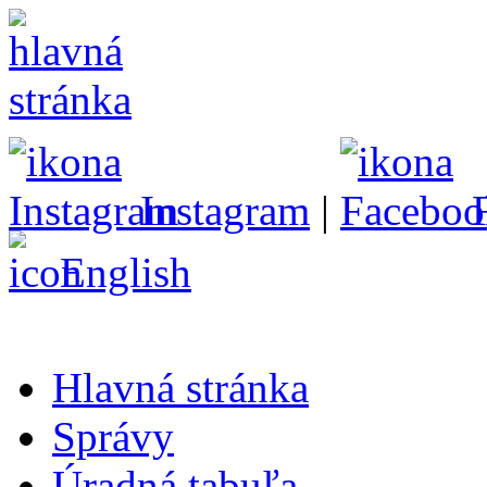
Instagram
|
English
Hlavná stránka
Správy
Úradná tabuľa