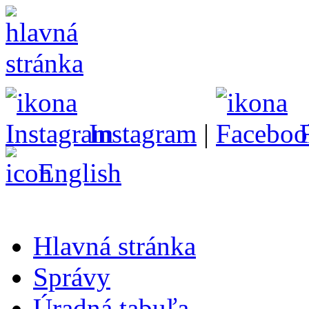
Instagram
|
English
Hlavná stránka
Správy
Úradná tabuľa