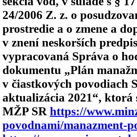
sekcia vôd, v súlade s § 17
24/2006 Z. z. o posudzova
prostredie a o zmene a do
v znení neskorších predpi
vypracovaná Správa o hod
dokumentu „Plán manažm
v čiastkových povodiach S
aktualizácia 2021“, ktorá
MŽP SR
https://www.min
povodnami/manazment-po