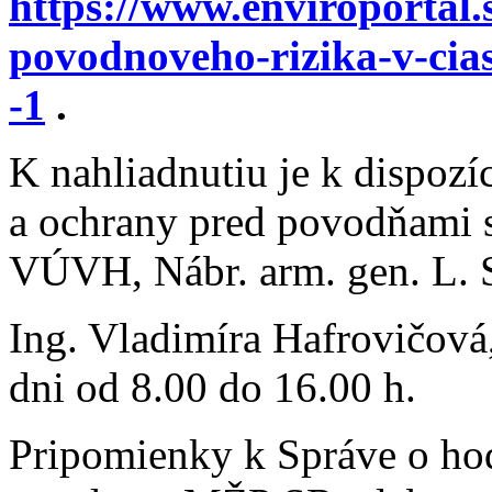
https://www.enviroportal.
povodnoveho-rizika-v-cia
-1
.
K nahliadnutiu je k dispoz
a ochrany pred povodňami
VÚVH, Nábr. arm. gen. L. S
Ing. Vladimíra Hafrovičová
dni od 8.00 do 16.00 h.
Pripomienky k Správe o ho