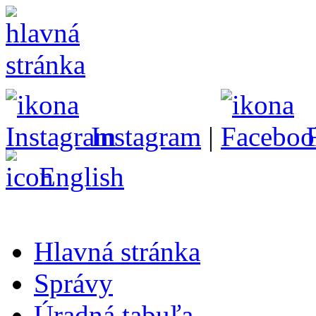
Instagram
|
English
Hlavná stránka
Správy
Úradná tabuľa