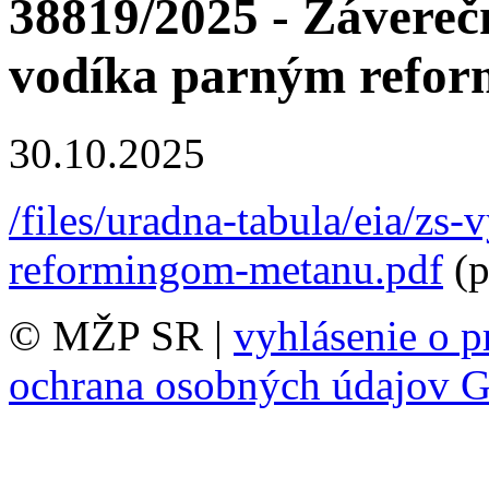
38819/2025 - Závereč
vodíka parným refo
30.10.2025
/files/uradna-tabula/eia/zs
reformingom-metanu.pdf
(p
© MŽP SR |
vyhlásenie o p
ochrana osobných údajov