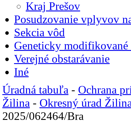
Kraj Prešov
Posudzovanie vplyvov na
Sekcia vôd
Geneticky modifikované
Verejné obstarávanie
Iné
Úradná tabuľa
-
Ochrana pr
Žilina
-
Okresný úrad Žilin
2025/062464/Bra