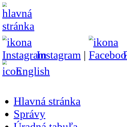
Instagram
|
English
Hlavná stránka
Správy
Úradná tabuľa