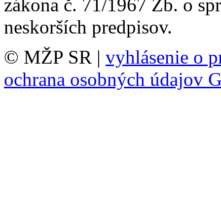
zákona č. 71/1967 Zb. o sp
neskorších predpisov.
© MŽP SR |
vyhlásenie o p
ochrana osobných údajov