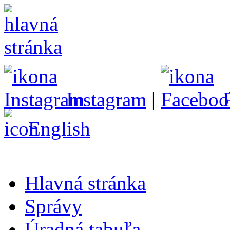
Instagram
|
English
Hlavná stránka
Správy
Úradná tabuľa