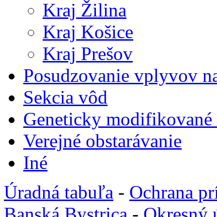
Kraj Žilina
Kraj Košice
Kraj Prešov
Posudzovanie vplyvov na
Sekcia vôd
Geneticky modifikované
Verejné obstarávanie
Iné
Úradná tabuľa
-
Ochrana pr
Banská Bystrica
-
Okresný 