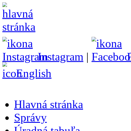
Instagram
|
English
Hlavná stránka
Správy
Úradná tabuľa