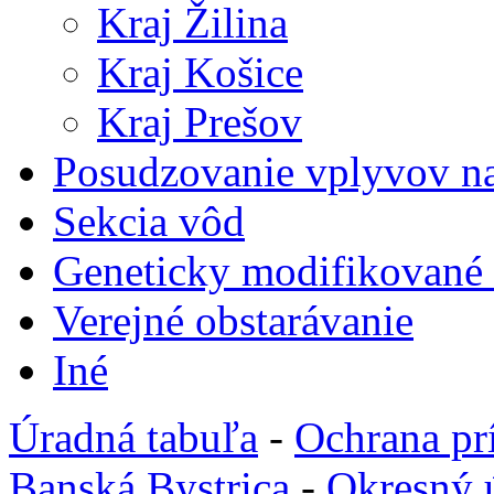
Kraj Žilina
Kraj Košice
Kraj Prešov
Posudzovanie vplyvov na
Sekcia vôd
Geneticky modifikované
Verejné obstarávanie
Iné
Úradná tabuľa
-
Ochrana pr
Banská Bystrica
-
Okresný 